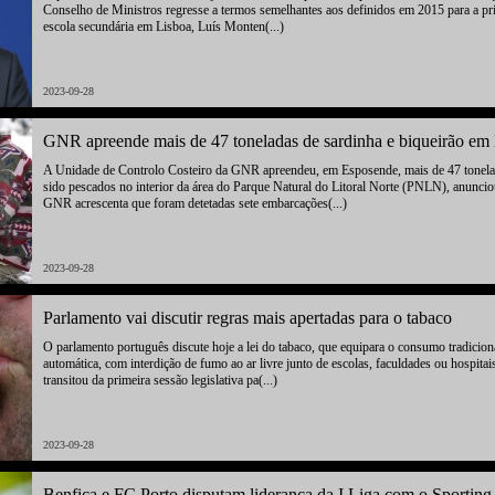
Conselho de Ministros regresse a termos semelhantes aos definidos em 2015 para a pri
escola secundária em Lisboa, Luís Monten(...)
2023-09-28
GNR apreende mais de 47 toneladas de sardinha e biqueirão em
A Unidade de Controlo Costeiro da GNR apreendeu, em Esposende, mais de 47 tonelada
sido pescados no interior da área do Parque Natural do Litoral Norte (PNLN), anunci
GNR acrescenta que foram detetadas sete embarcações(...)
2023-09-28
Parlamento vai discutir regras mais apertadas para o tabaco
O parlamento português discute hoje a lei do tabaco, que equipara o consumo tradicion
automática, com interdição de fumo ao ar livre junto de escolas, faculdades ou hospita
transitou da primeira sessão legislativa pa(...)
2023-09-28
Benfica e FC Porto disputam liderança da I Liga com o Sporting