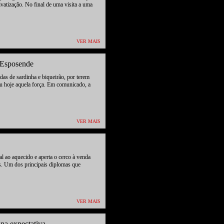
vatização. No final de uma visita a uma
VER MAIS
 Esposende
s de sardinha e biqueirão, por terem
ou hoje aquela força. Em comunicado, a
VER MAIS
al ao aquecido e aperta o cerco à venda
is. Um dos principais diplomas que
VER MAIS
 na expectativa