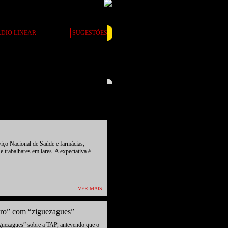
DIO LINEAR
NOTÍCIAS
SUGESTÕES
viço Nacional de Saúde e farmácias,
 trabalhares em lares. A expectativa é
VER MAIS
iro” com “ziguezagues”
guezagues” sobre a TAP, antevendo que o