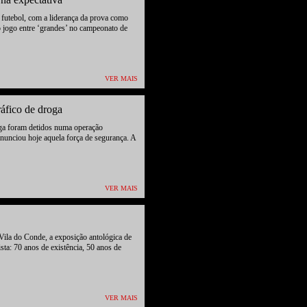
e futebol, com a liderança da prova como
o jogo entre ‘grandes’ no campeonato de
VER MAIS
ráfico de droga
oga foram detidos numa operação
 anunciou hoje aquela força de segurança. A
VER MAIS
ila do Conde, a exposição antológica de
sta: 70 anos de existência, 50 anos de
VER MAIS