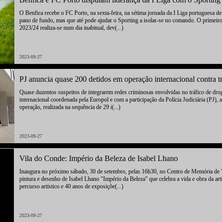
O Benfica recebe o FC Porto, na sexta-feira, na sétima jornada da I Liga portuguesa d
pano de fundo, mas que até pode ajudar o Sporting a isolar-se no comando. O primeir
2023/24 realiza-se num dia inabitual, dev(...)
2023-09-27
PJ anuncia quase 200 detidos em operação internacional contra t
Quase duzentos suspeitos de integrarem redes criminosas envolvidas no tráfico de dr
internacional coordenada pela Europol e com a participação da Polícia Judiciária (PJ),
operação, realizada na sequência de 29 i(...)
2023-09-27
Vila do Conde: Império da Beleza de Isabel Lhano
Inaugura no próximo sábado, 30 de setembro, pelas 16h30, no Centro de Memória de V
pintura e desenho de Isabel Lhano "Império da Beleza" que celebra a vida e obra da arti
percurso artístico e 40 anos de exposiçõe(...)
2023-09-27