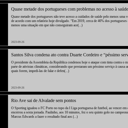
Quase metade dos portugueses com problemas no acesso à saúde
Quase metade dos portugueses não teve acesso a cuidados de saúde pelo menos uma v
de acordo com um relatório hoje divulgado. “Em 2019, cerca de 40% dos portugueses 
menos uma situação em que não conseguiram ace(...)
2023-09-26
Santos Silva condena ato contra Duarte Cordeiro e “péssimo ser
O presidente da Assembleia da República condenou hoje o ataque com tinta contra o m
parte de ativistas climáticas, considerando que prestaram um péssimo serviço à causa a
quais forem, impedi-las de falar e defen(...)
2023-09-26
Rio Ave sai de Alvalade sem pontos
O Sporting igualou o FC Porto no topo da I Liga portuguesa de futebol, ao vencer em 
encerrou a sexta jornada. Paulinho, aos 10 minutos, fez o seu quinto golo no campeon
Marcus Edwards a fazer o resultado final aos (...)