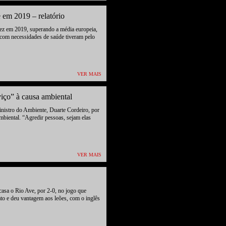
 em 2019 – relatório
ez em 2019, superando a média europeia,
com necessidades de saúde tiveram pelo
VER MAIS
viço” à causa ambiental
inistro do Ambiente, Duarte Cordeiro, por
mbiental. “Agredir pessoas, sejam elas
VER MAIS
casa o Rio Ave, por 2-0, no jogo que
ato e deu vantagem aos leões, com o inglês