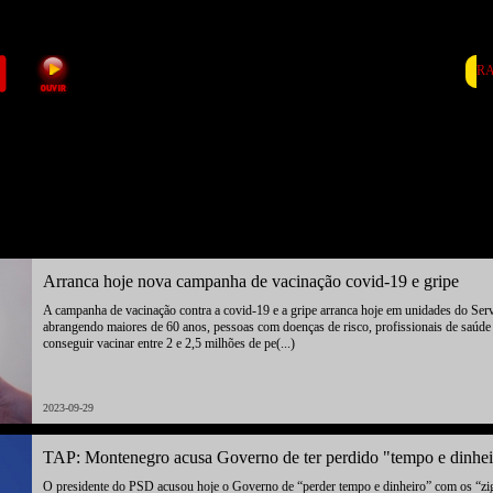
RA
Arranca hoje nova campanha de vacinação covid-19 e gripe
A campanha de vacinação contra a covid-19 e a gripe arranca hoje em unidades do Ser
abrangendo maiores de 60 anos, pessoas com doenças de risco, profissionais de saúde e
conseguir vacinar entre 2 e 2,5 milhões de pe(...)
2023-09-29
TAP: Montenegro acusa Governo de ter perdido "tempo e dinhe
O presidente do PSD acusou hoje o Governo de “perder tempo e dinheiro” com os “zi