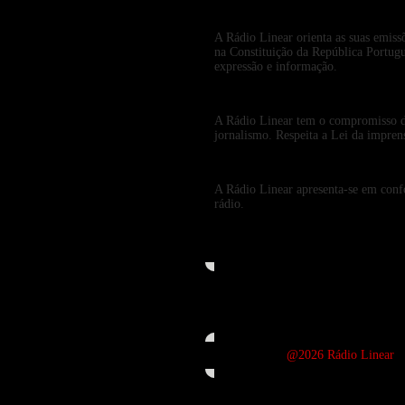
A Rádio Linear orienta as suas emiss
na Constituição da República Portugu
expressão e informação.
A Rádio Linear tem o compromisso de r
jornalismo. Respeita a Lei da impren
A Rádio Linear apresenta-se em confo
rádio.
@2026 Rádio Linear