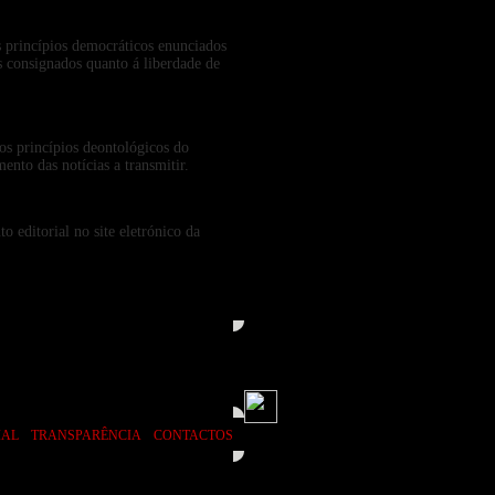
s princípios democráticos enunciados
s consignados quanto á liberdade de
 os princípios deontológicos do
nto das notícias a transmitir.
 editorial no site eletrónico da
|
|
IAL
TRANSPARÊNCIA
CONTACTOS