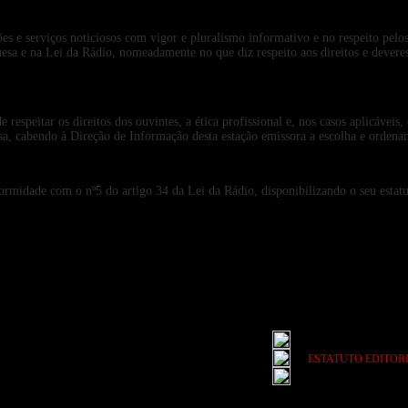
ões e serviços noticiosos com vigor e pluralismo informativo e no respeito pelo
esa e na Lei da Rádio, nomeadamente no que diz respeito aos direitos e devere
espeitar os direitos dos ouvintes, a ética profissional e, nos casos aplicáveis,
sa, cabendo à Direção de Informação desta estação emissora a escolha e ordename
rmidade com o nº5 do artigo 34 da Lei da Rádio, disponibilizando o seu estatuto
ESTATUTO EDITOR