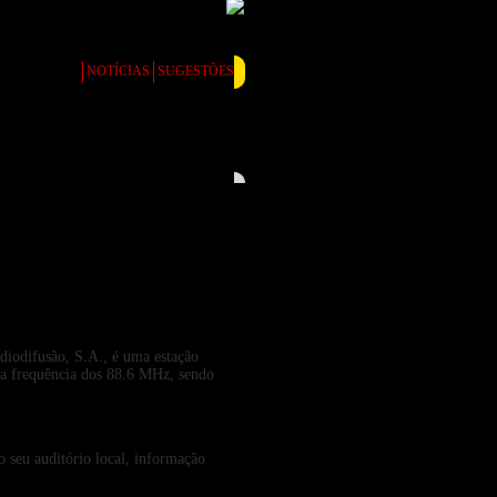
DIO LINEAR
NOTÍCIAS
SUGESTÕES
diodifusão, S.A., é uma estação
 na frequência dos 88.6 MHz, sendo
o seu auditório local, informação