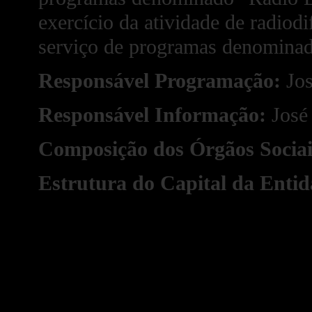
exercício da atividade de radiod
serviço de programas denominad
Responsável Programação:
Jos
Responsável Informação:
José
Composição dos Órgãos Sociai
Estrutura do Capital da Enti
Nome
Tipo de O
Rui António Jesus Morais
Conselho 
César Fernando Carreira Ribeiro
Conselho 
Sílvia Manuela Carreira Ribeiro de Almeida
Conselho 
Simão
Nuno Miguel Pereira Torres
Assemblei
Sandra Maria Mendes da Silva Perpétuo
Assemblei