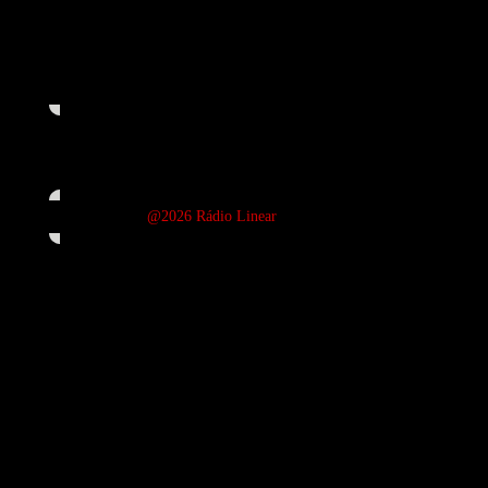
Resultados liquidos
-150 717,48 €
@2026 Rádio Linear