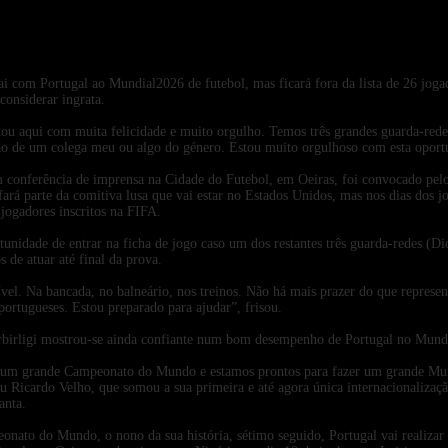
2026-06-02
i com Portugal ao Mundial2026 de futebol, mas ficará fora da lista de 26 jogad
considerar ingrata.
ou aqui com muita felicidade e muito orgulho. Temos três grandes guarda-rede
são de um colega meu ou algo do género. Estou muito orgulhoso com esta oport
m conferência de imprensa na Cidade do Futebol, em Oeiras, foi convocado pel
 parte da comitiva lusa que vai estar no Estados Unidos, mas nos dias dos jog
6 jogadores inscritos na FIFA.
tunidade de entrar na ficha de jogo caso um dos restantes três guarda-redes (Di
de atuar até final da prova.
vel. Na bancada, no balneário, nos treinos. Não há mais prazer do que represe
portugueses. Estou preparado para ajudar”, frisou.
rbirligi mostrou-se ainda confiante num bom desempenho de Portugal no Mund
r um grande Campeonato do Mundo e estamos prontos para fazer um grande Mu
ssou Ricardo Velho, que somou a sua primeira e até agora única internacionaliza
anta.
ato do Mundo, o nono da sua história, sétimo seguido, Portugal vai realizar d