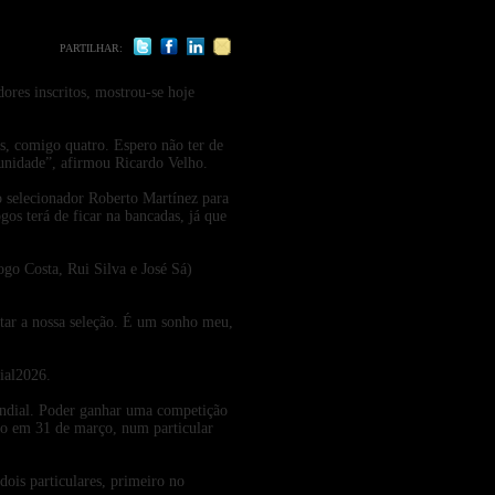
PARTILHAR:
ores inscritos, mostrou-se hoje
s, comigo quatro. Espero não ter de
unidade”, afirmou Ricardo Velho.
o selecionador Roberto Martínez para
os terá de ficar na bancadas, já que
ogo Costa, Rui Silva e José Sá)
ntar a nossa seleção. É um sonho meu,
ial2026.
ndial. Poder ganhar uma competição
ção em 31 de março, num particular
ois particulares, primeiro no