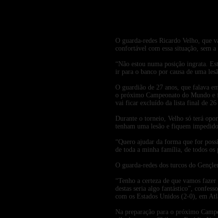
O guarda-redes Ricardo Velho, que va
confortável com essa situação, sem a 
“Não estou numa posição ingrata. Est
ir para o banco por causa de uma le
O guardião de 27 anos, que falava e
o próximo Campeonato do Mundo e fará
vai ficar excluído da lista final de 2
Durante o torneio, Velho só terá opor
tenham uma lesão e fiquem impedidos 
“Quero ajudar da forma que for possí
de toda a minha família, de todos os 
O guarda-redes dos turcos do Gençle
“Tenho a certeza de que vamos faze
destas seria algo fantástico”, confe
com os Estados Unidos (2-0), em Atl
Na preparação para o próximo Campeon