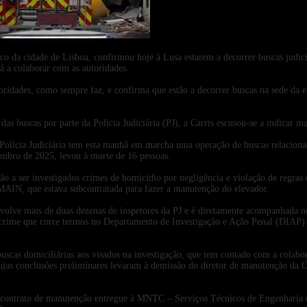
2026-05-29
ico da cidade de Lisboa, confirmou hoje à Lusa estarem a decorrer buscas judic
á a colaborar com as autoridades.
toridades, como sempre faz, e confirma que estão a decorrer buscas na sede da
das buscas por parte da Polícia Judiciária (PJ), a Carris escusou-se a indicar m
Polícia Judiciária tem esta manhã em marcha uma operação de buscas relaciona
embro de 2025, levou à morte de 16 pessoas.
ão a ser investigados crimes de homicídio por negligência e violação de regras 
 MAIN, que estava subcontratada para fazer a manutenção do elevador.
nvolve mais de duas dezenas de inspetores da PJ e é diretamente acompanhada n
crime que corre termos no Departamento de Investigação e Ação Penal (DIAP) d
cas domiciliárias aos visados na investigação, que tem contado com a colabor
jas conclusões preliminares levaram à demissão do diretor de manutenção da Car
 contrato de manutenção entregue à MNTC – Serviços Técnicos de Engenharia e,