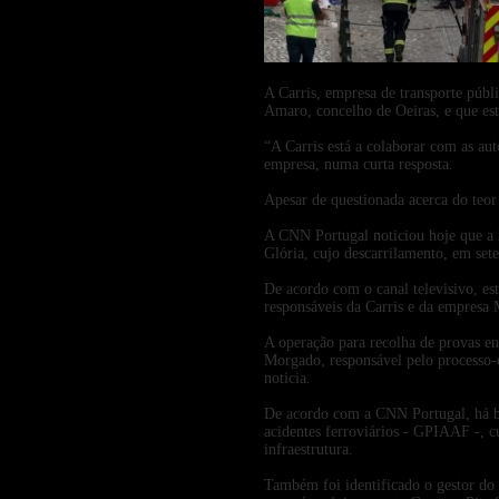
A Carris, empresa de transporte públ
Amaro, concelho de Oeiras, e que est
“A Carris está a colaborar com as au
empresa, numa curta resposta.
Apesar de questionada acerca do teor 
A CNN Portugal noticiou hoje que a 
Glória, cujo descarrilamento, em set
De acordo com o canal televisivo, est
responsáveis da Carris e da empresa
A operação para recolha de provas e
Morgado, responsável pelo processo-
noticia.
De acordo com a CNN Portugal, há bus
acidentes ferroviários - GPIAAF -, cu
infraestrutura.
Também foi identificado o gestor do