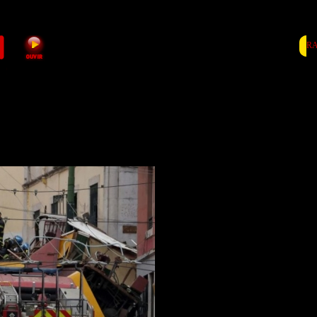
RA
Acidente/Elevador: Ca
na sede da empresa