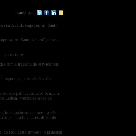
PARTILHAR:
iais na sede da empresa, em Santo
 empresa, em Santo Amaro”, disse a
ais pormenores.
das com a tragédia do elevador da
de segurança, e os visados são
o terreno pelo procurador Joaquim
e Lisboa, precisa-se ainda na
ação do gabinete de investigação a
ris, que tinha a tutela direta da
 do lado desta empresa, o principal