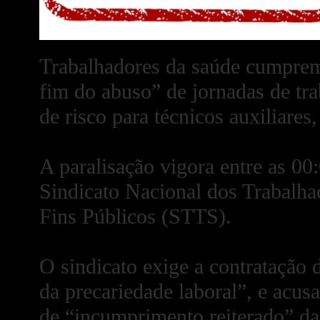
Trabalhadores da saúde cumprem 
fim do abuso” de jornadas de tr
de risco para técnicos auxiliares,
A paralisação vigora entre as 00
Sindicato Nacional dos Trabalha
Fins Públicos (STTS).
O sindicato exige a contratação 
da precariedade laboral”, e acu
de “incumprimento reiterado” da