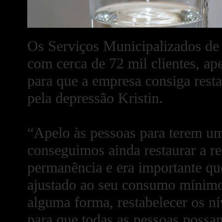
Os Serviços Municipalizados d
com cerca de 72 mil clientes, ap
para que a empresa consiga resta
pela depressão Kristin.
“Apelo às pessoas para terem um
conseguimos ainda restaurar a re
permanência e era importante qu
ajustado ao seu consumo mínimo 
alguma forma, restabelecer os ní
para que todas as pessoas possa