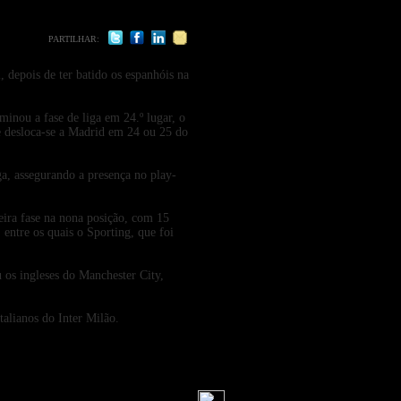
PARTILHAR:
 depois de ter batido os espanhóis na
inou a fase de liga em 24.º lugar, o
 e desloca-se a Madrid em 24 ou 25 do
ga, assegurando a presença no play-
eira fase na nona posição, com 15
 entre os quais o Sporting, que foi
u os ingleses do Manchester City,
talianos do Inter Milão.