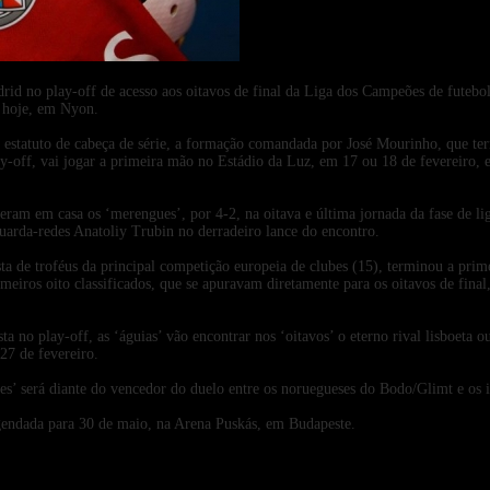
2026-01-30
rid no play-off de acesso aos oitavos de final da Liga dos Campeões de futebol,
do hoje, em Nyon.
estatuto de cabeça de série, a formação comandada por José Mourinho, que term
ay-off, vai jogar a primeira mão no Estádio da Luz, em 17 ou 18 de fevereiro,
ceram em casa os ‘merengues’, por 4-2, na oitava e última jornada da fase de li
uarda-redes Anatoliy Trubin no derradeiro lance do encontro.
sta de troféus da principal competição europeia de clubes (15), terminou a prim
eiros oito classificados, que se apuravam diretamente para os oitavos de final,
a no play-off, as ‘águias’ vão encontrar nos ‘oitavos’ o eterno rival lisboeta o
 27 de fevereiro.
es’ será diante do vencedor do duelo entre os noruegueses do Bodo/Glimt e os i
gendada para 30 de maio, na Arena Puskás, em Budapeste.