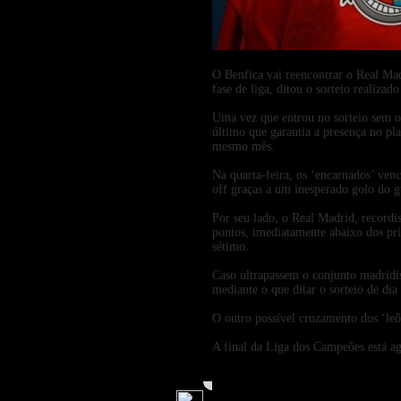
O Benfica vai reencontrar o Real Mad
fase de liga, ditou o sorteio realiza
Uma vez que entrou no sorteio sem o 
último que garantia a presença no pl
mesmo mês.
Na quarta-feira, os ‘encarnados’ ven
off graças a um inesperado golo do g
Por seu lado, o Real Madrid, recordi
pontos, imediatamente abaixo dos prim
sétimo.
Caso ultrapassem o conjunto madridist
mediante o que ditar o sorteio de dia
O outro possível cruzamento dos ‘leõ
A final da Liga dos Campeões está a