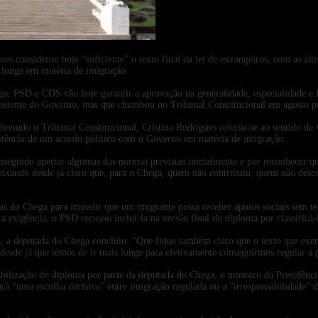
2025-09-30
es considerou hoje “suficiente” o texto final da lei de estrangeiros, com as a
s longe em matéria de imigração.
a, PSD e CDS vão hoje garantir a aprovação na generalidade, especialidade e fi
oveniente do Governo, mas que chumbou no Tribunal Constitucional em agosto p
retudo o Tribunal Constitucional, Cristina Rodrigues referiu-se ao sentido de 
istência de um acordo político com o Governo em matéria de imigração.
eguido apertar algumas das normas previstas inicialmente e por reconhecer que
eixando desde já claro que, para o Chega, quem não contribuiu, quem não desc
s do Chega para impedir que um imigrante possa receber apoios sociais sem te
ta exigência, o PSD recusou inclui-la na versão final do diploma por classificá-
a, a deputada do Chega concluiu: “Que fique também claro que o texto que eve
desde já que temos de ir mais longe para efetivamente conseguirmos regular a p
abilização do diploma por parte da deputada do Chega, o ministro da Presidênc
ará “uma escolha decisiva” entre imigração regulada ou a “irresponsabilidade” d