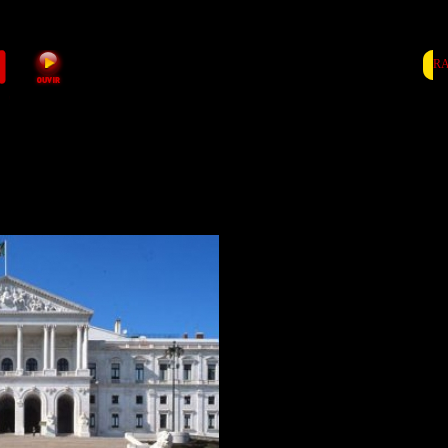
RA
Chega viabiliza alte
para reformular lei de