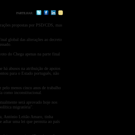
PARTILHAR:
lterações propostas por PSD/CDS, mas
nal global das alterações ao decreto
assado.
voto do Chega apenas na parte final
 há abusos na atribuição de apoios
ontou para o Estado português, não
r pelo menos cinco anos de trabalho
la como inconstitucional.
ntualmente será aprovado hoje nos
olítica migratória”.
ia, António Leitão Amaro, tinha
e adiar uma lei que permita ao país