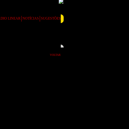
DIO LINEAR
NOTÍCIAS
SUGESTÕES
VOLTAR
rações do PSD/CDS
 estrangeiros