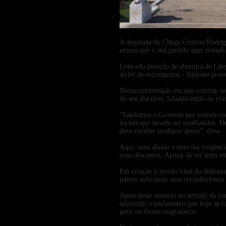
A deputada do Chega Cristina Rodrigu
avisou que o seu partido quer ir mai
Com esta posição de abertura do Cheg
da lei de estrangeiros - diploma pr
Numa intervenção em que criticou sob
do seu discurso, falando então na ex
“Saudamos o Governo por termos cons
sociais que devem ser combatidos. D
deve receber qualquer apoio”, disse.
Aqui, uma alusão a uma das exigência
com descontos. Apesar de ter feito es
Em relação à versão final do diplom
parece suficiente, mas reconhecemos 
Antes deste anúncio no sentido da vi
advertido o parlamento que hoje se f
gerir os fluxos migratórios.