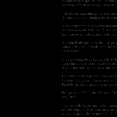
Na intervenção que proferiu no iníci
decisivo, sim ou não à regulação da 
“Herdámos uma situação de preocupaçã
de uma política de imigração irrespo
Aqui, o membro do Governo transmiti
das alterações do PSD e CDS ao decre
intervenção do debate, que pertence
António Rodrigues classificou as pro
causa, após o chumbo da primeira ver
estrangeiros”.
O vice-presidente da bancada do PSD
agora incorporar na lei restrições ao
destina unicamente a sanar as inconst
Do ponto de vista político, em rela
Cristina Rodrigues tinha acusado o Tr
Presidência frisou antes que no seu e
Pela parte do PS, Pedro Delgado Alve
regulares”.
“Em segundo lugar, que há humanism
terceiro lugar, que se atendem às nec
nossa prosperidade e o nosso futuro”,