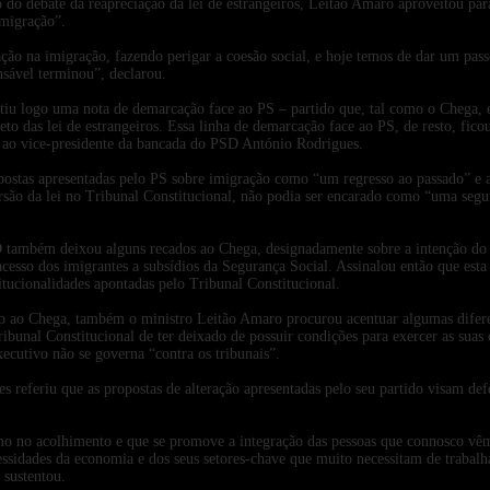
o do debate da reapreciação da lei de estrangeiros, Leitão Amaro aproveitou par
imigração”.
o na imigração, fazendo perigar a coesão social, e hoje temos de dar um passo
nsável terminou”, declarou.
u logo uma nota de demarcação face ao PS – partido que, tal como o Chega, e
to das lei de estrangeiros. Essa linha de demarcação face ao PS, de resto, fico
u ao vice-presidente da bancada do PSD António Rodrigues.
postas apresentadas pelo PS sobre imigração como “um regresso ao passado” e 
são da lei no Tribunal Constitucional, não podia ser encarado como “uma segun
 também deixou alguns recados ao Chega, designadamente sobre a intenção do 
 acesso dos imigrantes a subsídios da Segurança Social. Assinalou então que esta 
itucionalidades apontadas pelo Tribunal Constitucional.
ção ao Chega, também o ministro Leitão Amaro procurou acentuar algumas difer
ibunal Constitucional de ter deixado de possuir condições para exercer as suas
xecutivo não se governa “contra os tribunais”.
s referiu que as propostas de alteração apresentadas pelo seu partido visam def
o no acolhimento e que se promove a integração das pessoas que connosco vê
essidades da economia e dos seus setores-chave que muito necessitam de trabalh
 sustentou.