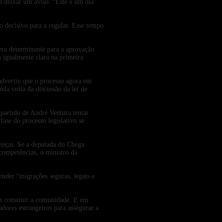
a deixar um aviso: “Este é um dia
 decisivo para a regular. Esse tempo
ra determinante para a aprovação
u igualmente clara na primeira
advertiu que o processo agora em
da volta da discussão da lei de
partido de André Ventura tentar
fase do processo legislativo se
enças. Se a deputada do Chega
 competências, o ministro da
ender “migrações seguras, legais e
m construir a comunidade. E em
adores estrangeiros para assegurar a