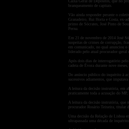
Caixa Geral de Depósitos, que no pro
branqueamento de capitais.
Vão ainda responder perante o coleti
Granadeiro, Rui Horta e Costa, ex-a
primo de Sócrates, José Pinto de Sou
Perna.
Em 21 de novembro de 2014 José Sócra
suspeitas de crimes de corrupção, fr
em comunicado, no qual anunciou o i
liderado pelo atual procurador-gera
Após dois dias de interrogatório pelo
cadeia de Évora durante nove meses, 
Do anúncio público do inquérito à ac
sucessivos adiamentos, que imputava
A leitura da decisão instrutória, em 
praticamente toda a acusação do MP,
A leitura da decisão instrutória, que
procurador Rosário Teixeira, titular 
Uma decisão da Relação de Lisboa em 
ultrapassada uma década de inquérito