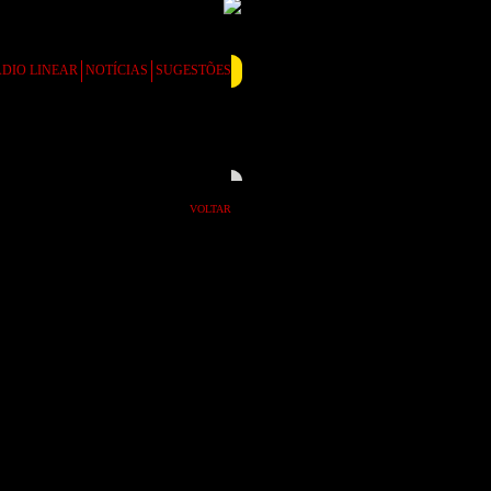
DIO LINEAR
NOTÍCIAS
SUGESTÕES
VOLTAR
ranca hoje o
crates e mais 20