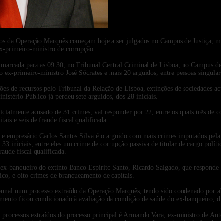
2025-07-03
idos da Operação Marquês começam hoje a ser julgados no Campus de Justiça, ma
x-primeiro-ministro de corrupção.
 marcada para as 09:30, no Tribunal Central Criminal de Lisboa, no Campus de J
o ex-primeiro-ministro José Sócrates e mais 20 arguidos, entre pessoas singula
ções de recursos pelo Tribunal da Relação de Lisboa, extinções de sociedades a
inistério Público já perdeu sete arguidos, dos 28 iniciais.
nicialmente acusado de 31 crimes, vai responder por 22, entre os quais três de c
ais e seis de fraude fiscal qualificada.
 e empresário Carlos Santos Silva é o arguido com mais crimes imputados pela 
33 iniciais, entre eles um crime de corrupção passiva de titular de cargo polít
raude fiscal qualificada.
o ex-banqueiro do extinto Banco Espírito Santo, Ricardo Salgado, que responde 
tico, e oito crimes de branqueamento de capitais.
bunal num processo extraído da Operação Marquês, tendo sido condenado por ab
imento ficou condicionado à avaliação da condição de saúde do ex-banqueiro, 
processos extraídos do processo principal é Armando Vara, ex-ministro de Ant