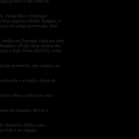
cargo político e um crime de
om, Zeinal Bava e Henrique
 luso-angolano Helder Bataglia, o
rista do antigo governante, João
 inédita em Portugal, tinha por base
a República (PGR) nesse mesmo dia,
igação e Ação Penal (DCIAP), então
a prisão preventiva, que cumpriu na
 conhecida a acusação, depois de
iz Ivo Rosa a deitar por terra
apenas das imagens, deixou o
do Ministério Público que,
a hoje a ser julgada.