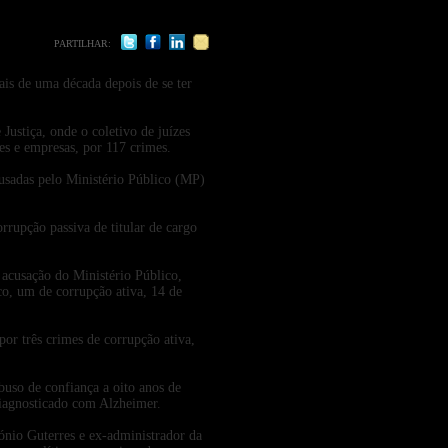
PARTILHAR:
is de uma década depois de se ter
ustiça, onde o coletivo de juízes
res e empresas, por 117 crimes.
cusadas pelo Ministério Público (MP)
orrupção passiva de titular de cargo
acusação do Ministério Público,
ico, um de corrupção ativa, 14 de
por três crimes de corrupção ativa,
uso de confiança a oito anos de
diagnosticado com Alzheimer.
ónio Guterres e ex-administrador da