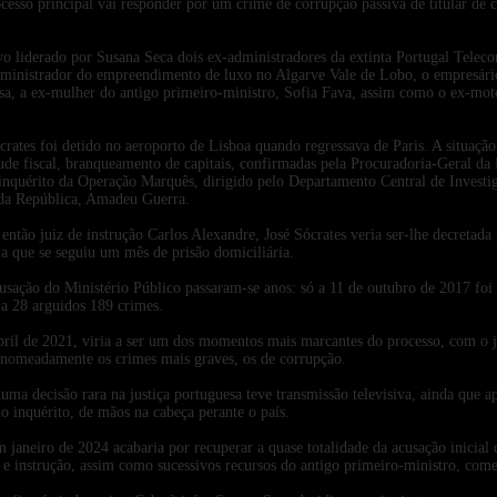
cesso principal vai responder por um crime de corrupção passiva de titular de 
vo liderado por Susana Seca dois ex-administradores da extinta Portugal Telec
dministrador do empreendimento de luxo no Algarve Vale de Lobo, o empresário
sa, a ex-mulher do antigo primeiro-ministro, Sofia Fava, assim como o ex-moto
tes foi detido no aeroporto de Lisboa quando regressava de Paris. A situação,
aude fiscal, branqueamento de capitais, confirmadas pela Procuradoria-Geral d
nquérito da Operação Marquês, dirigido pelo Departamento Central de Invest
l da República, Amadeu Guerra.
 então juiz de instrução Carlos Alexandre, José Sócrates veria ser-lhe decretad
a que se seguiu um mês de prisão domiciliária.
usação do Ministério Público passaram-se anos: só a 11 de outubro de 2017 foi
 a 28 arguidos 189 crimes.
abril de 2021, viria a ser um dos momentos mais marcantes do processo, com o ju
 nomeadamente os crimes mais graves, os de corrupção.
 numa decisão rara na justiça portuguesa teve transmissão televisiva, ainda que 
do inquérito, de mãos na cabeça perante o país.
janeiro de 2024 acabaria por recuperar a quase totalidade da acusação inicial 
 e instrução, assim como sucessivos recursos do antigo primeiro-ministro, começ