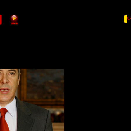
RA
Operação Marquês: Ar
julgamento de José Só
arguidos