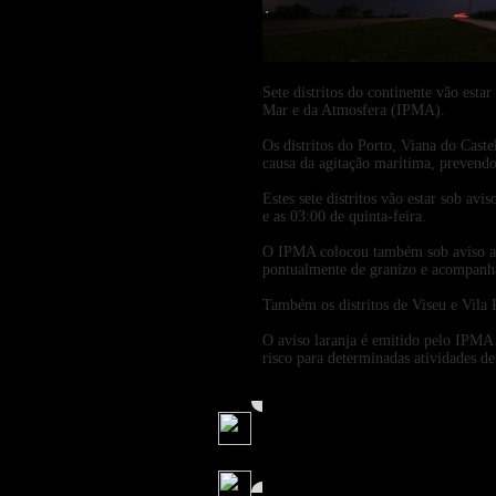
Sete distritos do continente vão estar
Mar e da Atmosfera (IPMA).
Os distritos do Porto, Viana do Caste
causa da agitação marítima, prevendo
Estes sete distritos vão estar sob avi
e as 03:00 de quinta-feira.
O IPMA colocou também sob aviso amar
pontualmente de granizo e acompanhado
Também os distritos de Viseu e Vila R
O aviso laranja é emitido pelo IPMA
risco para determinadas atividades d