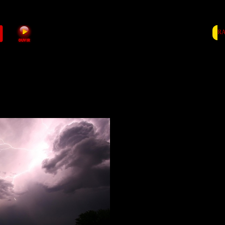
RA
Sete distritos sob avis
feira devido a agitaçã