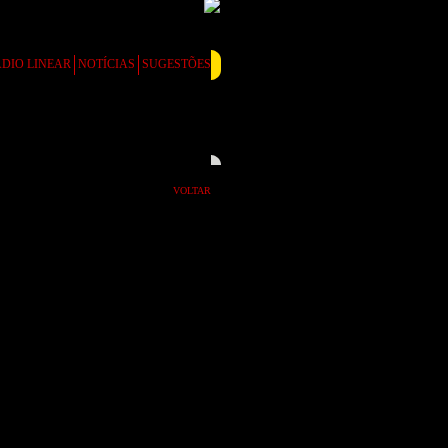
DIO LINEAR
NOTÍCIAS
SUGESTÕES
VOLTAR
o laranja na quinta-
o marítima