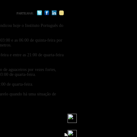
PARTILHAR:
 indicou hoje o Instituto Português do
 03:00 e as 06:00 de quinta-feira por
metros.
feira e entre as 21:00 de quarta-feira
 de aguaceiros por vezes fortes,
3:00 de quarta-feira.
:00 de quarta-feira.
marelo quando há uma situação de