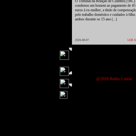
O Tribunal da Relação de Coimbra (TRC)
condenou um homem ao pagamento de 45 
euros à ex-mulher, a título de compensaçã
pelo trabalho doméstico e cuidados à filha
ambos durante os 15 ano (...)
2026-08-07
LER 
@2026 Rádio Linear