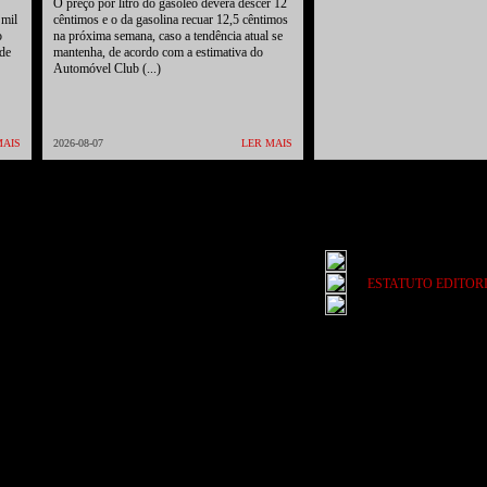
O preço por litro do gasóleo deverá descer 12
mil
cêntimos e o da gasolina recuar 12,5 cêntimos
o
na próxima semana, caso a tendência atual se
 de
mantenha, de acordo com a estimativa do
Automóvel Club (...)
MAIS
2026-08-07
LER MAIS
ESTATUTO EDITOR